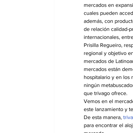
mercados en expansió
cuales pueden accede
además, con producto
de relación calidad-p
internacionales, entre
Prisilla Regueiro, re
regional y objetivo e
mercados de Latinoam
mercados están demos
hospitalario y en los
ningún metabuscador 
que trivago ofrece.
Vemos en el mercado
este lanzamiento y t
De esta manera, 
triv
para encontrar el alo