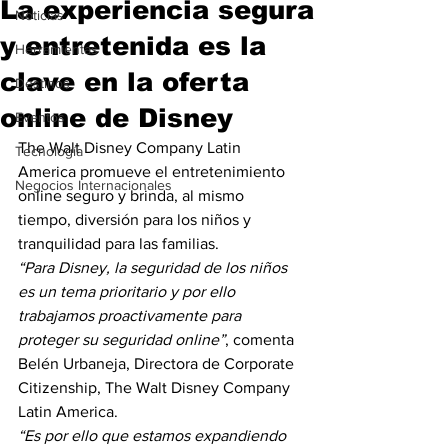
La experiencia segura
Noticias
y entretenida es la
Herramientas
clave en la oferta
Destinos
online de Disney
Eventos
The Walt Disney Company Latin 
Tecnología
America promueve el entretenimiento 
Negocios Internacionales
online seguro y brinda, al mismo 
tiempo, diversión para los niños y 
tranquilidad para las familias.
“Para Disney, la seguridad de los niños 
es un tema prioritario y por ello 
trabajamos proactivamente para 
proteger su seguridad online”
, comenta 
Belén Urbaneja, Directora de Corporate 
Citizenship, The Walt Disney Company 
Latin America.
“Es por ello que estamos expandiendo 