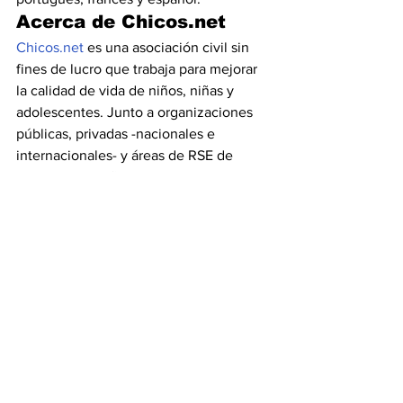
Acerca de Chicos.net
Chicos.net
 es una asociación civil sin 
fines de lucro que trabaja para mejorar 
la calidad de vida de niños, niñas y 
adolescentes. Junto a organizaciones 
públicas, privadas -nacionales e 
internacionales- y áreas de RSE de 
empresas, diseña e implementa 
iniciativas que promueven el 
cumplimiento de los derechos de la 
niñez. 
 Su enfoque procura que los proyectos 
que implementa incluyan las 
Tecnologías de la Información y la 
Comunicación (TIC) como facilitadoras 
del acceso a la información y 
contenidos de calidad, a la inclusión 
social y escolar, al derecho a la 