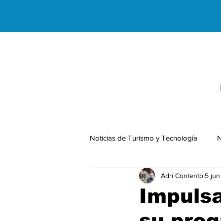
Noticias de Turismo y Tecnología
N
Adri Contento
5 ju
Negocios Internacionales
Impuls
su prog