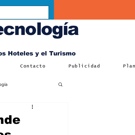
ecnología
los Hoteles y el Turismo
Contacto
Publicidad
Pla
ogía
nde
es