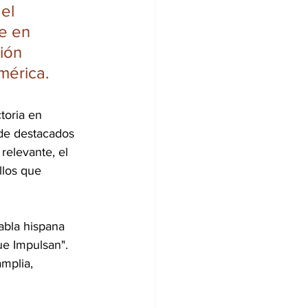
el 
e en 
ión 
mérica.
toria en 
de destacados 
elevante, el 
llos que 
abla hispana 
ue Impulsan". 
mplia, 