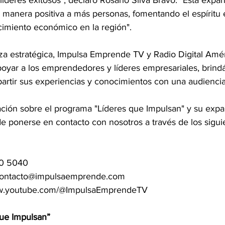
líderes exitosos", declaró Rosario Silva Bravo. "Esta expa
e manera positiva a más personas, fomentando el espírit
cimiento económico en la región".
za estratégica, Impulsa Emprende TV y Radio Digital Amér
yar a los emprendedores y líderes empresariales, brind
artir sus experiencias y conocimientos con una audiencia
ción sobre el programa "Líderes que Impulsan" y su expa
de ponerse en contacto con nosotros a través de los sigui
00 5040
 contacto@impulsaemprende.com
www.youtube.com/@ImpulsaEmprendeTV
que Impulsan”