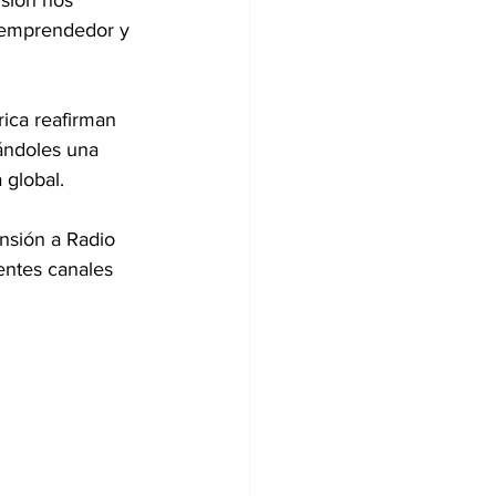
nsión nos 
u emprendedor y 
ica reafirman 
ándoles una 
 global.
nsión a Radio 
entes canales 