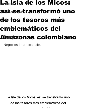
La Isla de los Micos:
Noticias
así se transformó uno
Herramientas
de los tesoros más
Destinos
emblemáticos del
Eventos
Amazonas colombiano
Tecnología
Negocios Internacionales
La Isla de los Micos: así se transformó uno 
de los tesoros más emblemáticos del 