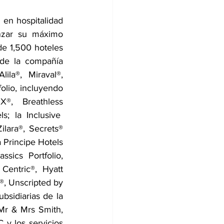
en hospitalidad 
nzar su máximo 
de 1,500 hoteles 
de la compañía 
la®, Miraval®, 
olio, incluyendo 
®,  Breathless 
 la Inclusive  
lara®, Secrets® 
 Principe Hotels 
ics Portfolio, 
entric®, Hyatt 
®, Unscripted by 
bsidiarias de la 
Mr & Mrs Smith, 
y los servicios 