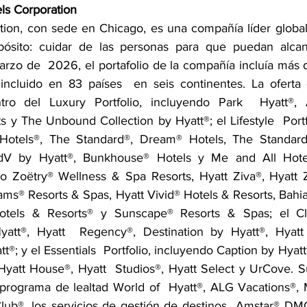
ls Corporation 
tion, con sede en Chicago, es una compañía líder global 
pósito: cuidar de las personas para que puedan alca
arzo de  2026, el portafolio de la compañía incluía más 
incluido en 83 países  en seis continentes. La oferta 
ro del Luxury Portfolio, incluyendo Park  Hyatt®, Ali
 y The Unbound Collection by Hyatt®; el Lifestyle  Portf
otels®, The Standard®, Dream® Hotels, The StandardX
V by Hyatt®, Bunkhouse® Hotels y Me and All Hotels;
do Zoëtry® Wellness & Spa Resorts, Hyatt Ziva®, Hyatt Zi
ms® Resorts & Spas, Hyatt Vivid® Hotels & Resorts, Bahia
tels & Resorts® y Sunscape® Resorts & Spas; el Class
att®, Hyatt  Regency®, Destination by Hyatt®, Hyatt C
t®; y el Essentials  Portfolio, incluyendo Caption by Hyatt
Hyatt House®, Hyatt  Studios®, Hyatt Select y UrCove. Su
programa de lealtad World of  Hyatt®, ALG Vacations®, 
lub®, los servicios de gestión de destinos  Amstar® DMC 