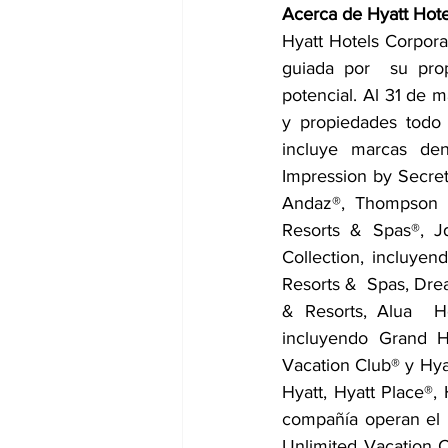
Acerca de Hyatt Hote
Hyatt Hotels Corpora
guiada por  su pro
potencial. Al 31 de m
y propiedades todo 
incluye marcas dent
Impression by Secrets
Andaz®, Thompson H
Resorts & Spas®, Jd
Collection, incluyen
Resorts &  Spas, Drea
& Resorts, Alua  Ho
incluyendo Grand Hy
Vacation Club® y Hyat
Hyatt, Hyatt Place®, 
compañía operan el 
Unlimited Vacation C