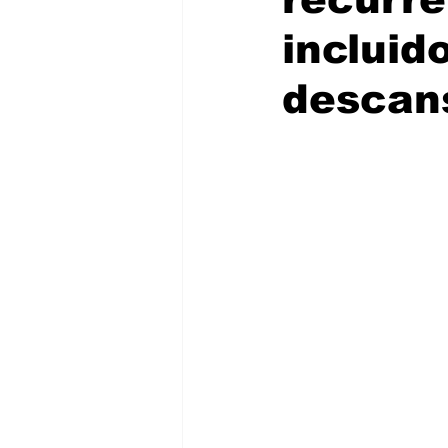
incluid
descans