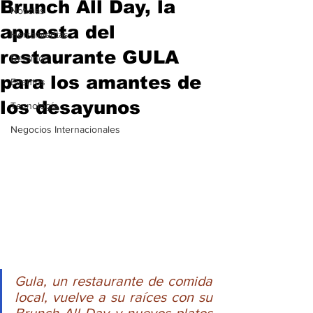
Brunch All Day, la
Noticias
apuesta del
Herramientas
restaurante GULA
Destinos
para los amantes de
Eventos
los desayunos
Tecnología
Negocios Internacionales
Gula, un restaurante de comida 
local, vuelve a su raíces con su 