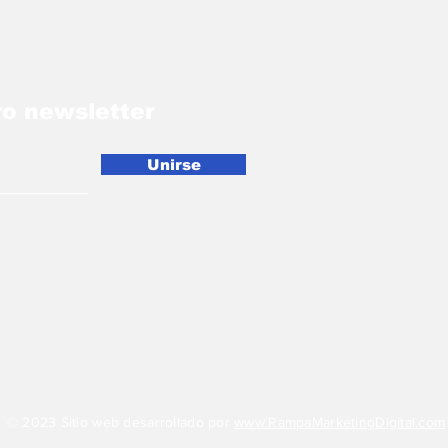
ro newsletter
Unirse
© 2023 Sitio web desarrollado por
www.RampaMarketingDigital.com