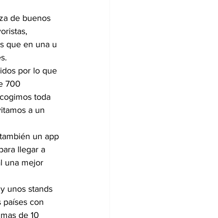
aza de buenos 
ristas, 
os que en una u 
s.
idos por lo que 
e 700 
ecogimos toda 
vitamos a un 
 también un app 
ara llegar a 
l una mejor 
 y unos stands 
s países con 
 mas de 10 