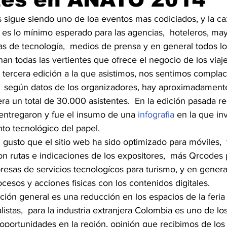
 sigue siendo uno de loa eventos mas codiciados, y la c
es lo mínimo esperado para las agencias,  hoteleros, mayo
s de tecnología,  medios de prensa y en general todos l
n todas las vertientes que ofrece el negocio de los viaje
 tercera edición a la que asistimos, nos sentimos complac
 según datos de los organizadores, hay aproximadament
ra un total de 30.000 asistentes.  En la edición pasada r
 entregaron y fue el insumo de una 
infografia
 en la que in
o tecnológico del papel.
gusto que el sitio web ha sido optimizado para móviles, 
con rutas e indicaciones de los expositores,  más Qrcodes p
esas de servicios tecnologícos para turismo, y en genera
ocesos y acciones fisicas con los contenidos digitales.
ión general es una reducción en los espacios de la feria
istas,  para la industria extranjera Colombia es uno de lo
oportunidades en la región, opinión que recibimos de los