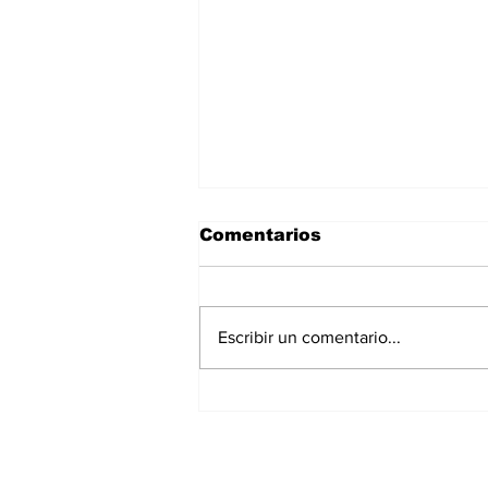
Comentarios
Escribir un comentario...
La Torre Colpatria
transforma agosto en
un festival de
experiencias para vivir