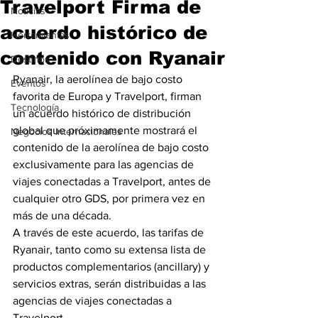
Travelport Firma de
Noticias
acuerdo histórico de
Herramientas
contenido con Ryanair
Destinos
Ryanair, la aerolínea de bajo costo 
Eventos
favorita de Europa y Travelport, firman 
Tecnología
un acuerdo histórico de distribución 
global que próximamente mostrará el 
Negocios Internacionales
contenido de la aerolínea de bajo costo 
exclusivamente para las agencias de 
viajes conectadas a Travelport, antes de 
cualquier otro GDS, por primera vez en 
más de una década.
A través de este acuerdo, las tarifas de 
Ryanair, tanto como su extensa lista de 
productos complementarios (ancillary) y 
servicios extras, serán distribuidas a las 
agencias de viajes conectadas a 
Travelport.