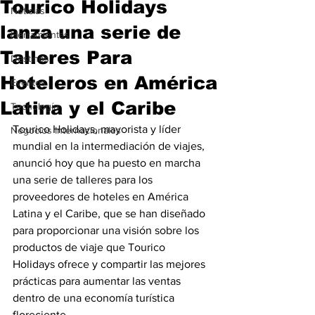
Tourico Holidays
Noticias
lanza una serie de
Herramientas
Talleres Para
Destinos
Hoteleros en América
Eventos
Latina y el Caribe
Tecnología
Tourico Holidays, mayorista y líder 
Negocios Internacionales
mundial en la intermediación de viajes, 
anunció hoy que ha puesto en marcha 
una serie de talleres para los 
proveedores de hoteles en América 
Latina y el Caribe, que se han diseñado 
para proporcionar una visión sobre los 
productos de viaje que Tourico 
Holidays ofrece y compartir las mejores 
prácticas para aumentar las ventas 
dentro de una economía turística 
floreciente.