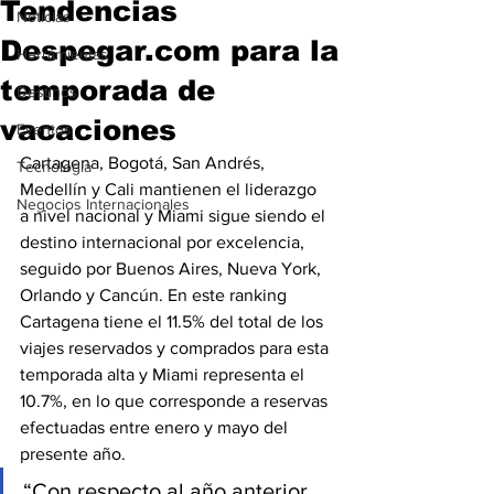
Tendencias
Noticias
Despegar.com para la
Herramientas
temporada de
Destinos
vacaciones
Eventos
Cartagena, Bogotá, San Andrés, 
Tecnología
Medellín y Cali mantienen el liderazgo 
Negocios Internacionales
a nivel nacional y Miami sigue siendo el 
destino internacional por excelencia, 
seguido por Buenos Aires, Nueva York, 
Orlando y Cancún. En este ranking 
Cartagena tiene el 11.5% del total de los 
viajes reservados y comprados para esta 
temporada alta y Miami representa el 
10.7%, en lo que corresponde a reservas 
efectuadas entre enero y mayo del 
presente año.
“Con respecto al año anterior, 