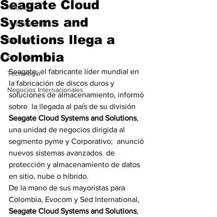
Seagate Cloud
Noticias
Systems and
Herramientas
Solutions llega a
Destinos
Colombia
Eventos
Seagate, el fabricante líder mundial en 
Tecnología
la fabricación de discos duros y 
Negocios Internacionales
soluciones de almacenamiento, informó 
sobre  la llegada al país de su división  
Seagate Cloud Systems and Solutions
, 
una unidad de negocios dirigida al 
segmento pyme y Corporativo;  anunció 
nuevos sistemas avanzados  de 
protección y almacenamiento de datos 
en sitio, nube o híbrido.
De la mano de sus mayoristas para 
Colombia, Evocom y Sed International,  
Seagate Cloud Systems and Solutions
, 