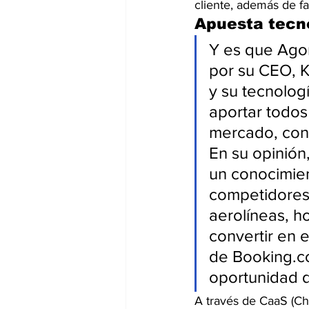
cliente, además de fac
Apuesta tecn
Y es que Agor
por su CEO, K
y su tecnolog
aportar todos 
mercado, con
En su opinión
un conocimie
competidores.
aerolíneas, h
convertir en e
de Booking.c
oportunidad d
A través de CaaS (Cha