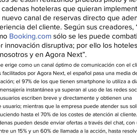
cadenas hoteleras que quieran implementa
 nuevo canal de reservas directo que ade
eriencia del cliente. Según sus creadores, 
mo 
Booking.com
 sólo se les puede combati
 innovación disruptiva; por ello los hoteles
nosotros y en Agora Next”.
 erige como un canal óptimo de comunicación con el cli
 facilitados por Agora Next, el español pasa una media d
ación; el 97% de los que tienen smartphone lo utiliza a dia
mensajería instantánea ya superan al uso de las redes soc
usuarios escriben breve y directamente y obtienen una 
 usuario; mientras que la empresa puede atender sus soli
uciendo hasta el 70% de los costes de atención al cliente
enas pueden desde enviar ofertas a través del chat, con u
ntre un 15% y un 60% de llamada a la acción, hasta resolv