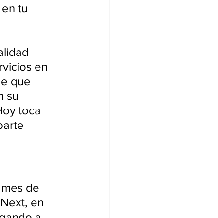
en tu 
alidad 
rvicios en 
de que 
n su 
Hoy toca 
parte 
 
o mes de 
 Next, en 
egando a 