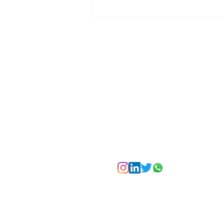
La Torre Colpatria
transforma agosto en
un festival de
experiencias para vivir
Bogotá desde las
alturas
Suscríbete a nuest