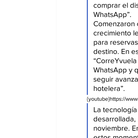
comprar el di
WhatsApp”.
Comenzaron co
crecimiento l
para reservas 
destino. En e
“CorreYvuela 
WhatsApp y que
seguir avanza
hotelera”.
{youtube}https://w
La tecnología
desarrollada, 
noviembre. En
estos momento