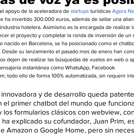
el apoyo de la aceleradora de 
startups
 turísticas 
Agora Ne
ue ha invertido 300.000 euros, además de sellar una alianz
 industria hotelera. Asimismo es la encargada de realizar l
cer el proyecto y completar la ronda de inversión de un 
to nacido en Barcelona, se ha posicionado como el chatbot
 Desde su lanzamiento el pasado mes de enero han con
os dejen de realizar las búsquedas de vuelos en web o a
mensajería instantánea como WhatsApp, Facebook 
; todo ello de forma 100% automatizada, sin requerir int
innovadora y de desarrollo queda patente 
n el primer chatbot del mundo que funcion
y los formularios clásicos con webview, con
ha explicado su cofundador, Juan Prim, es
e Amazon o Google Home, pero sin neces