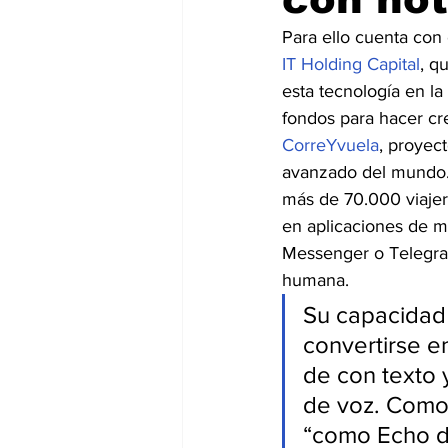
Para ello cuenta con 
IT Holding Capital
, q
esta tecnología en la
fondos para hacer cre
CorreYvuela
, proyec
avanzado del mundo.
más de 70.000 viajer
en aplicaciones de 
Messenger o Telegram
humana.
Su capacidad 
convertirse e
de con texto 
de voz. Como 
“como Echo d