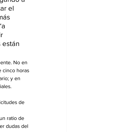
r el 
más 
“a 
r 
 están 
ente. No en 
e cinco horas 
rio; y en 
iales.
citudes de 
.
n ratio de 
er dudas del 