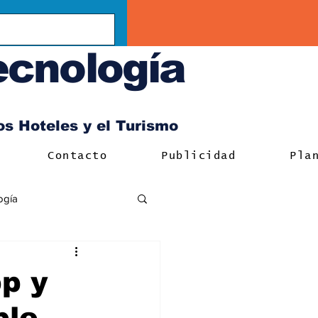
ecnología
los Hoteles y el Turismo
Contacto
Publicidad
Pla
ogía
p y
ble