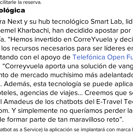
ilitarle la reserva.
ológica
a Next y su hub tecnológico Smart Lab, li
emel Kharbachi, han decidido apostar por 
ía. “Hemos invertido en CorreYvuela y deci
los recursos necesarios para ser líderes en
tando con el apoyo de 
Telefónica Open F
, “Correyvuela aporta una solución de vang
nto de mercado muchísimo más adelantado
 Además, esta tecnología se puede aplica
oteles, agencias de viajes… Creemos que s
l Amadeus de los chatbots del E-Travel Tech
om. Y simplemente no queríamos perder la
e formar parte de tan maravilloso reto”.
tbot as a Service) la aplicación se implantará con marca 