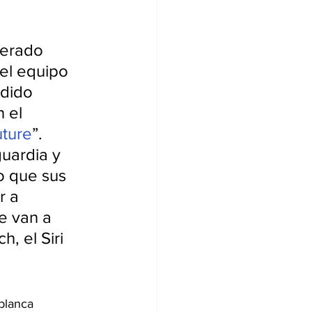
derado 
el equipo 
dido 
 el 
uture
”.
uardia y 
 que sus 
r a 
e van a 
, el Siri 
 
blanca 