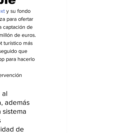
xt
 y su fondo 
a para ofertar 
a captación de 
millón de euros.
 turístico más 
seguido que 
pp para hacerlo 
ervención 
al 
a, además 
 sistema 
 
idad de 