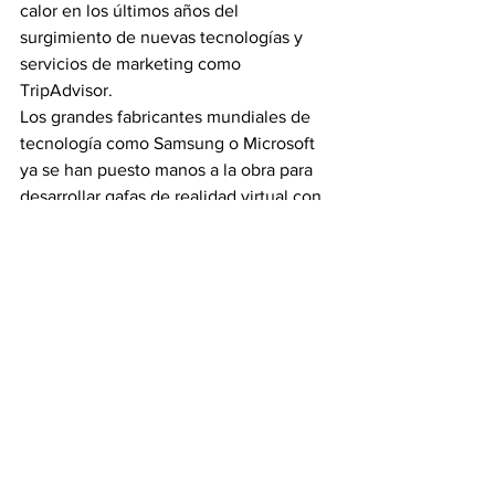
calor en los últimos años del 
surgimiento de nuevas tecnologías y 
servicios de marketing como 
TripAdvisor.
Los grandes fabricantes mundiales de 
tecnología como Samsung o Microsoft 
ya se han puesto manos a la obra para 
desarrollar gafas de realidad virtual con 
afán de la venta al por mayor, en un 
campo al que se le aventuran multitud 
de aplicaciones, incluyendo las de 
formación y las meramente artísticas, 
tanto de televisión convencional y cine, 
incluyendo el de adultos, como el de 
espectáculos deportivos o musicales.
Fuente: reportur.com
Imagen watch tomada 
de shutterstock