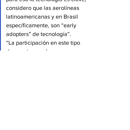
considero que las aerolíneas 
latinoamericanas y en Brasil 
específicamente, son “early 
adopters” de tecnología”.
“La participación en este tipo 
de eventos es clave para 
Amadeus pues representa la 
oportunidad de compartir con 
los actores clave de la industria 
de los viajes y las aerolíneas. 
Nos permitió tener debates 
muy enriquecedores sobre el 
panorama y las tendencias de 
la industria donde los socios de 
tecnología como Amadeus 