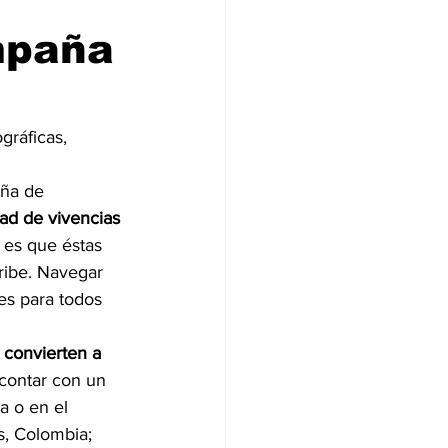
mpaña
gráficas, 
ña de 
dad de vivencias 
Y es que éstas 
ribe. Navegar 
es para todos 
e convierten a 
 contar con un 
a o en el 
s, Colombia; 