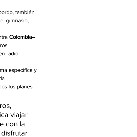
bordo, también 
 el gimnasio, 
tra 
Colombia
– 
ros 
n radio, 
ma específica y 
da 
os los planes 
ros, 
ca viajar 
e con la 
isfrutar 