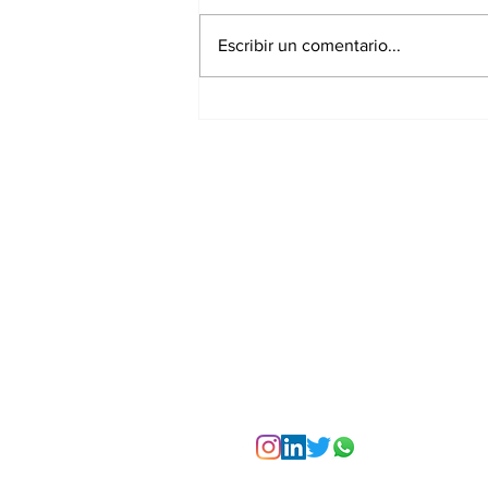
Escribir un comentario...
La Torre Colpatria
transforma agosto en
un festival de
experiencias para vivir
Bogotá desde las
alturas
Suscríbete a nuest