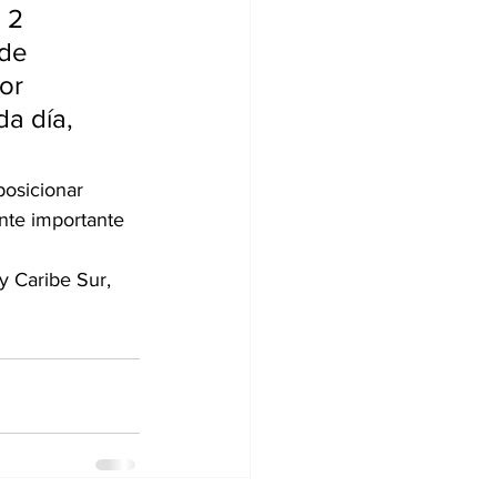
 2 
de 
or 
a día, 
posicionar 
te importante 
y Caribe Sur, 