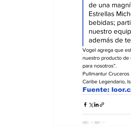
de una magníf
Estrellas Mic
bebidas; part
nuestro equip
además de ten
Vogel agrega que est
nuestro producto de
para nosotros”.
Pullmantur Cruceros o
Caribe Legendario, Is
Fuente: loor.