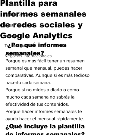
Plantilla para
Noticias
informes semanales
Herramientas
de redes sociales y
Destinos
Google Analytics
Eventos
 ¿Por qué informes 
Tecnología
semanales?
Negocios Internacionales
Porque es mas fácil tener un resumen 
semanal que mensual, puedes hacer 
comparativas. Aunque si es más tedioso 
hacerlo cada semana.
Porque si no mides a diario o como 
mucho cada semana no sabrás la 
efectividad de tus contenidos.
Porque hacer informes semanales te 
ayuda hacer el mensual rápidamente.
¿Qué incluye la plantilla 
de informes semanales?