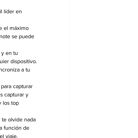
 líder en 
le el máximo 
note se puede 
y en tu 
er dispositivo. 
croniza a tu 
 para capturar 
s capturar y 
 los top 
 te olvide nada 
a función de 
l viaje.