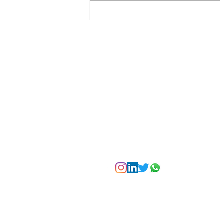
La Torre Colpatria
transforma agosto en
un festival de
experiencias para vivir
Bogotá desde las
alturas
Suscríbete a nuest