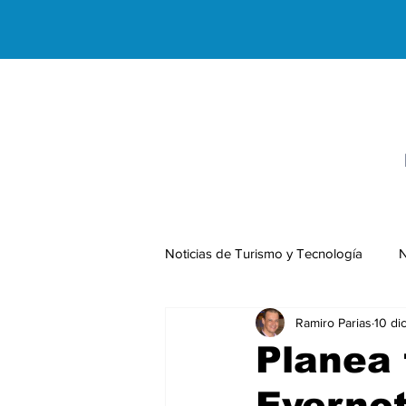
Noticias de Turismo y Tecnología
N
Ramiro Parias
10 di
Negocios Internacionales
Planea 
Everno