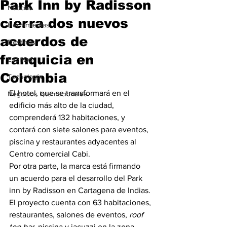
Park Inn by Radisson
Noticias
cierra dos nuevos
Herramientas
acuerdos de
Destinos
franquicia en
Eventos
Colombia
Tecnología
El hotel, que se transformará en el 
Negocios Internacionales
edificio más alto de la ciudad, 
comprenderá 132 habitaciones, y 
contará con siete salones para eventos, 
piscina y restaurantes adyacentes al 
Centro comercial Cabi.
Por otra parte, la marca está firmando 
un acuerdo para el desarrollo del Park 
inn by Radisson en Cartagena de Indias. 
El proyecto cuenta con 63 habitaciones, 
restaurantes, salones de eventos, 
roof 
top bar
, piscina y jacuzzi en la zona 