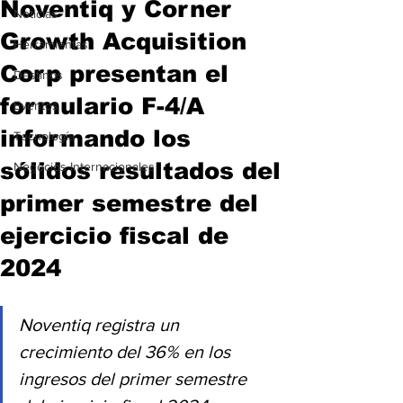
Noventiq y Corner
Noticias
Growth Acquisition
Herramientas
Corp presentan el
Destinos
formulario F-4/A
Eventos
informando los
Tecnología
sólidos resultados del
Negocios Internacionales
primer semestre del
ejercicio fiscal de
2024
Noventiq registra un 
crecimiento del 36% en los 
ingresos del primer semestre 