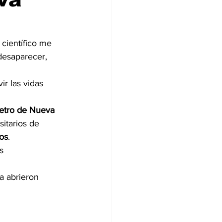
científico me 
desaparecer, 
r las vidas 
etro de Nueva 
sitarios de 
cos
. 
s 
a abrieron 