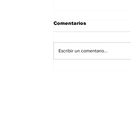
Comentarios
Escribir un comentario...
La Torre Colpatria
transforma agosto en
un festival de
experiencias para vivir
Bogotá desde las
alturas
Suscríbete a nuest