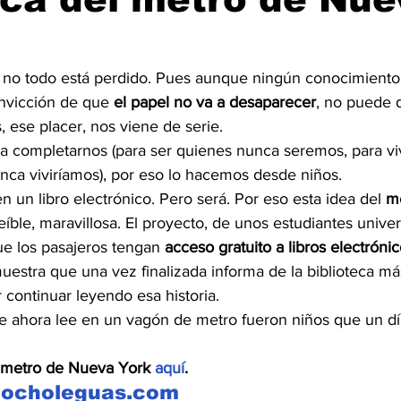
no todo está perdido. Pues aunque ningún conocimiento 
onvicción de que 
el papel no va a desaparecer
, no puede 
 ese placer, nos viene de serie.
a completarnos (para ser quienes nunca seremos, para vivi
ca viviríamos), por eso lo hacemos desde niños.
n un libro electrónico. Pero será. Por eso esta idea del 
m
íble, maravillosa. El proyecto, de unos estudiantes univer
ue los pasajeros tengan 
acceso gratuito a libros electróni
estra que una vez finalizada informa de la biblioteca má
continuar leyendo esa historia.
 ahora lee en un vagón de metro fueron niños que un dí
l metro de Nueva York 
aquí
.
.ocholeguas.com