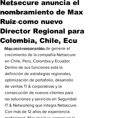
Netsecure anuncia el
Noticias
nombramiento de Max
Herramientas
Ruiz como nuevo
Destinos
Director Regional para
Eventos
Colombia, Chile, Ecu
Tecnología
Max será responsable de generar el 
Negocios Internacionales
crecimiento de la compañía Netsecure 
en Chile, Perú, Colombia y Ecuador. 
Dentro de sus funciones está la 
definición de estrategias regionales, 
optimización de portafolio, desarrollo 
de ventas TI & corporativas y la 
consecución de nuevos clientes para 
las soluciones y servicios en Seguridad 
IT & Networking que integra Netsecure.
Con más de 12 años de experiencia 
profesional, Max inició su carrera en la 