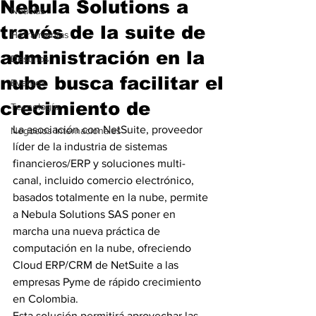
Nebula Solutions a
Noticias
través de la suite de
Herramientas
administración en la
Destinos
nube busca facilitar el
Eventos
crecimiento de
Tecnología
La asociación con NetSuite, proveedor 
Negocios Internacionales
líder de la industria de sistemas 
financieros/ERP y soluciones multi-
canal, incluido comercio electrónico, 
basados totalmente en la nube, permite 
a Nebula Solutions SAS poner en 
marcha una nueva práctica de 
computación en la nube, ofreciendo 
Cloud ERP/CRM de NetSuite a las 
empresas Pyme de rápido crecimiento 
en Colombia.
Esta solución permitirá aprovechar las 