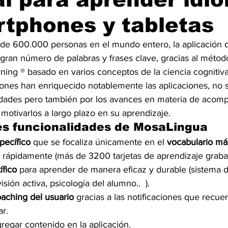
tphones y tabletas
de 600.000 personas en el mundo entero, la aplicación 
gran número de palabras y frases clave, gracias al méto
ng ® basado en varios conceptos de la ciencia cognitiva 
ciones han enriquecido notablemente las aplicaciones, no 
idades pero también por los avances en materia de acom
e motivarlos a largo plazo en su aprendizaje.
es funcionalidades de MosaLingua
pecífico 
que se focaliza únicamente en el 
vocabulario más 
 rápidamente (más de 3200 tarjetas de aprendizaje grabad
fico 
para aprender de manera eficaz y durable (sistema d
isión activa, psicología del alumno..  ).
aching del usuario 
gracias a las notificaciones que recu
ar.
gregar contenido en la aplicación.