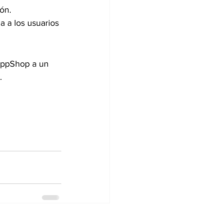
ón.
a a los usuarios 
pp­Shop a un 
.