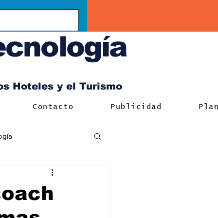
ecnología
los Hoteles y el Turismo
Contacto
Publicidad
Pla
ogía
coach
omas