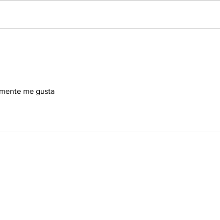
Cómo saber quién dejó
Cre
de seguirte en
cap
Instagram sin entregar
tra
tu contraseña: la guía
desa
2026
almente me gusta
ro newsletter