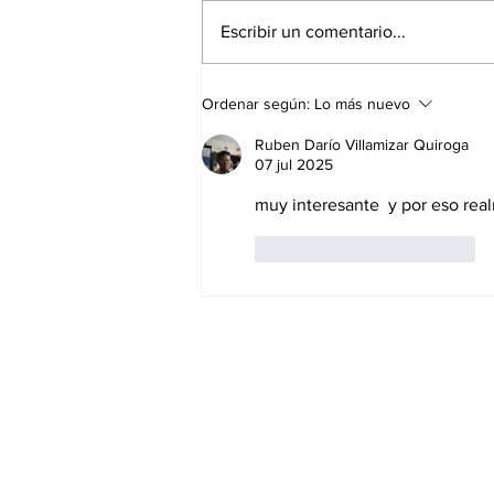
Escribir un comentario...
La Torre Colpatria
Ordenar según:
Lo más nuevo
transforma agosto en
un festival de
Ruben Darío Villamizar Quiroga
experiencias para vivir
07 jul 2025
Bogotá desde las
muy interesante  y por eso re
alturas
Me gusta
Reaccionar
Suscríbete a nuest