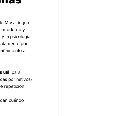
de MosaLingua 
do moderno y 
y la psicología.
sólamente por 
pañamiento al 
útil  
para 
as por nativos).
e repetición 
erdan cuándo 