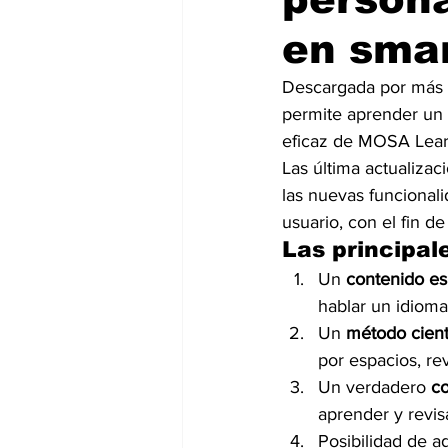
en smar
Descargada por más 
permite aprender un 
eficaz de MOSA Learni
Las última actualiza
las nuevas funcional
usuario, con el fin d
Las principal
Un 
contenido es
hablar un idioma
Un 
método cientí
por espacios, rev
Un verdadero 
co
aprender y revis
Posibilidad de a