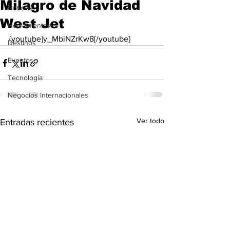
Milagro de Navidad
Noticias
West Jet
Herramientas
{youtube}y_MbiNZrKw8{/youtube}
Destinos
Eventos
Tecnología
Negocios Internacionales
Ver todo
Entradas recientes