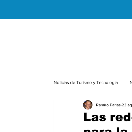
Noticias de Turismo y Tecnología
N
Ramiro Parias
23 ag
Negocios Internacionales
Las red
para la