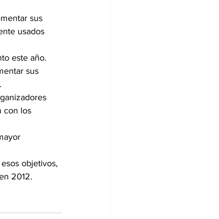
ementar sus 
ente usados 
to este año.
mentar sus 
.
rganizadores 
 con los 
mayor 
esos objetivos, 
 en 2012.