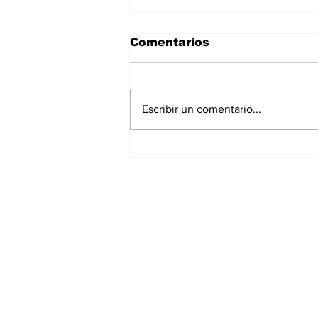
Comentarios
Escribir un comentario...
La Torre Colpatria
transforma agosto en
un festival de
experiencias para vivir
Bogotá desde las
alturas
Suscríbete a nuest