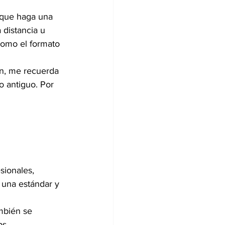
 que haga una 
distancia u 
como el formato 
ón, me recuerda 
 antiguo. Por 
sionales, 
una estándar y 
mbién se 
ps.