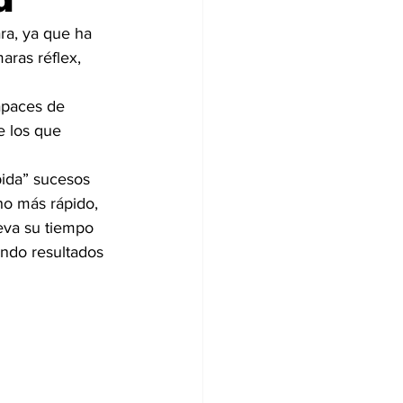
ra, ya que ha 
aras réflex, 
apaces de 
e los que 
ida” sucesos 
o más rápido, 
eva su tiempo 
ndo resultados 