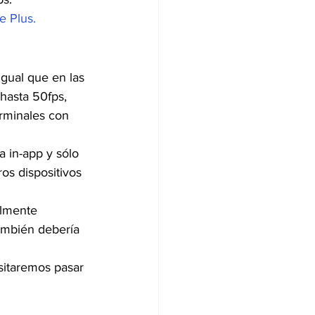
e Plus.
igual que en las 
hasta 50fps, 
rminales con 
 in-app y sólo 
s dispositivos 
almente 
ambién debería 
sitaremos pasar 