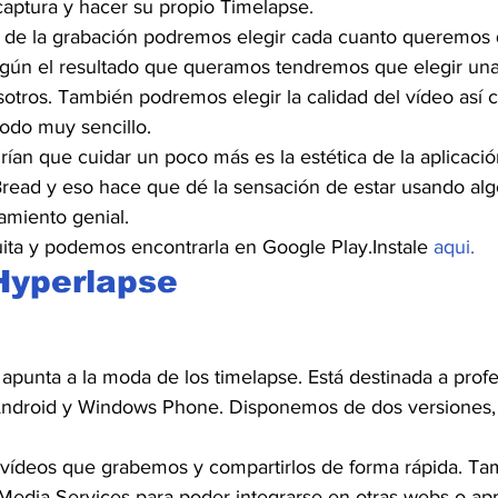
captura y hacer su propio Timelapse.
s de la grabación podremos elegir cada cuanto queremos
egún el resultado que queramos tendremos que elegir una 
otros. También podremos elegir la calidad del vídeo así 
Todo muy sencillo.
rían que cuidar un poco más es la estética de la aplicaci
ead y eso hace que dé la sensación de estar usando algo
amiento genial.
uita y podemos encontrarla en Google Play.Instale 
aqui.
Hyperlapse
apunta a la moda de los timelapse. Está destinada a profe
Android y Windows Phone. Disponemos de dos versiones, 
vídeos que grabemos y compartirlos de forma rápida. Ta
 Media Services para poder integrarse en otras webs o ap