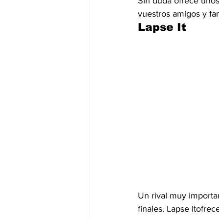
Sin duda ofrece unos
vuestros amigos y fami
Lapse It
Un rival muy importa
finales. Lapse Itofre