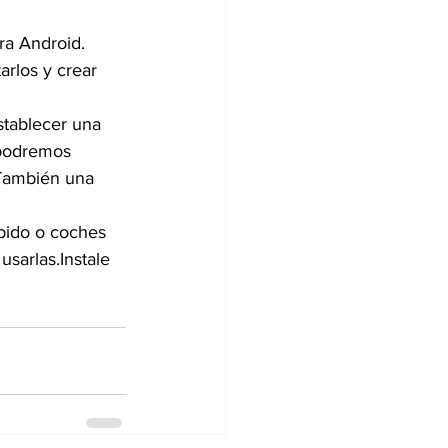
ra Android. 
rlos y crear 
tablecer una 
 podremos 
 También una 
pido o coches 
sarlas.Instale 