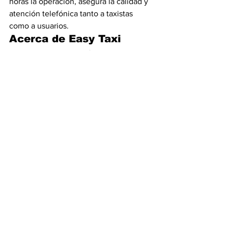
horas la operación, asegura la calidad y 
atención telefónica tanto a taxistas 
como a usuarios.
Acerca de Easy Taxi
Easy Taxi una aplicación global  para 
smartphone que conecta al pasajero y 
al taxista más cercano con un clic y bajo 
una nueva forma de relacionamiento, 
que en  10 meses se posicionó como la 
número uno de su género en Colombia 
por rapidez, seguridad y respaldo.
Es líder en el país por el número de 
taxistas, que ya llegó a 14.731, tiene 
96.000 usuarios únicos (que han 
completado carreras por la aplicación) y 
más de 340.000 descargas; la cual se 
encuentra en el top 5 de las más 
solicitadas del App Store, 
transformando la experiencia de 