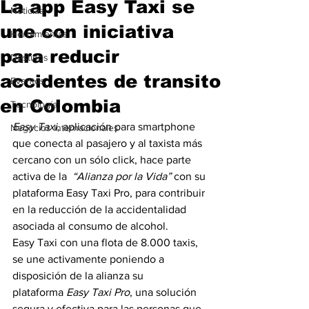
La app Easy Taxi se
Noticias
une con iniciativa
Herramientas
para reducir
Destinos
accidentes de transito
Eventos
en Colombia
Tecnología
Easy Taxi
, aplicación para smartphone 
Negocios Internacionales
que conecta al pasajero y al taxista más 
cercano con un sólo click, hace parte 
activa de la  
“Alianza por la Vida”
 con su 
plataforma Easy Taxi Pro, para contribuir 
en la reducción de la accidentalidad 
asociada al consumo de alcohol.
Easy Taxi con una flota de 8.000 taxis, 
se une activamente poniendo a 
disposición de la alianza su 
plataforma 
Easy Taxi Pro
, una solución  
segura y efectiva para las personas que 