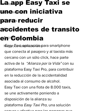
La app Easy Taxi se
Noticias
une con iniciativa
Herramientas
para reducir
Destinos
accidentes de transito
Eventos
en Colombia
Tecnología
Easy Taxi
, aplicación para smartphone 
Negocios Internacionales
que conecta al pasajero y al taxista más 
cercano con un sólo click, hace parte 
activa de la  
“Alianza por la Vida”
 con su 
plataforma Easy Taxi Pro, para contribuir 
en la reducción de la accidentalidad 
asociada al consumo de alcohol.
Easy Taxi con una flota de 8.000 taxis, 
se une activamente poniendo a 
disposición de la alianza su 
plataforma 
Easy Taxi Pro
, una solución  
segura y efectiva para las personas que 