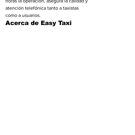
horas la operación, asegura la calidad y 
atención telefónica tanto a taxistas 
como a usuarios.
Acerca de Easy Taxi
Easy Taxi una aplicación global  para 
smartphone que conecta al pasajero y 
al taxista más cercano con un clic y bajo 
una nueva forma de relacionamiento, 
que en  10 meses se posicionó como la 
número uno de su género en Colombia 
por rapidez, seguridad y respaldo.
Es líder en el país por el número de 
taxistas, que ya llegó a 14.731, tiene 
96.000 usuarios únicos (que han 
completado carreras por la aplicación) y 
más de 340.000 descargas; la cual se 
encuentra en el top 5 de las más 
solicitadas del App Store, 
transformando la experiencia de 