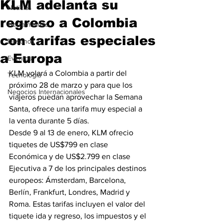
KLM adelanta su
Noticias
regreso a Colombia
Herramientas
con tarifas especiales
Destinos
a Europa
Eventos
KLM volará a Colombia a partir del 
Tecnología
próximo 28 de marzo y para que los 
Negocios Internacionales
viajeros puedan aprovechar la Semana 
Santa, ofrece una tarifa muy especial a 
la venta durante 5 días.
Desde 9 al 13 de enero, KLM ofrecio 
tiquetes de US$799 en clase 
Económica y de US$2.799 en clase 
Ejecutiva a 7 de los principales destinos 
europeos: Ámsterdam, Barcelona, 
Berlín, Frankfurt, Londres, Madrid y 
Roma. Estas tarifas incluyen el valor del 
tiquete ida y regreso, los impuestos y el 