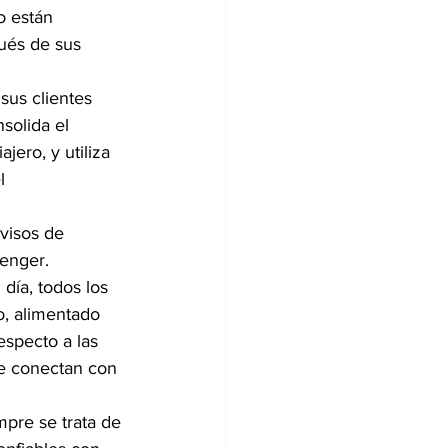
o están 
ués de sus 
sus clientes 
solida el 
jero, y utiliza 
l 
visos de 
enger. 
ía, todos los 
o, alimentado 
specto a las 
se conectan con 
empre se trata de 