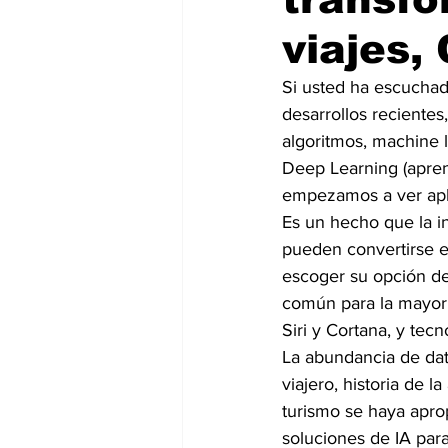
viajes
Si usted ha escuchado 
desarrollos recientes
algoritmos, machine l
Deep Learning (apren
empezamos a ver apli
Es un hecho que la in
pueden convertirse en
escoger su opción de v
común para la mayorí
Siri y Cortana, y tec
La abundancia de dato
viajero, historia de 
turismo se haya apro
soluciones de IA para