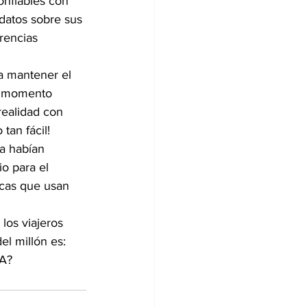
onfiables con 
datos sobre sus 
rencias 
ra mantener el 
el momento 
realidad con 
tan fácil!
ca habían 
o para el 
rcas que usan 
los viajeros 
el millón es: 
IA?