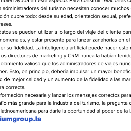
ambién ayuda en este aspecto. Para construir relaciones c
los administradores del turismo necesitan conocer muchos 
ación cubre todo: desde su edad, orientación sexual, prefe
reses.
atos se pueden utilizar a lo largo del viaje del cliente pa
fenomenales, y estar presente para lanzar zanahorias en 
r su fidelidad. La inteligencia artificial puede hacer esto 
Los directores de marketing y CRM nunca la habían tenido 
onocimiento valioso que los administradores de viajes nun
er. Esto, en principio, debería impulsar un mayor benefici
ad de mejor calidad y un aumento de la fidelidad a las ma
ra correcta.
nformación necesaria y lanzar los mensajes correctos para 
ío más grande para la industria del turismo, la pregunta d
ia latinoamericana para darle la oportunidad al poder de la 
niumgroup.la