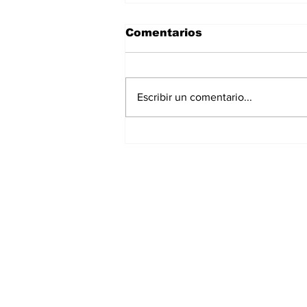
Comentarios
Escribir un comentario...
La Torre Colpatria
transforma agosto en
un festival de
experiencias para vivir
Bogotá desde las
alturas
Suscríbete a nuest