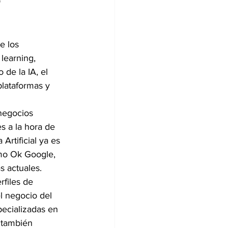
e los 
learning, 
de la IA, el 
lataformas y 
negocios 
s a la hora de 
Artificial ya es 
mo Ok Google, 
s actuales.
files de 
el negocio del 
ecializadas en 
 también 