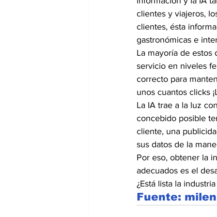
información y la IA t
clientes y viajeros, 
clientes, ésta inform
gastronómicas e inte
La mayoría de estos d
servicio en niveles 
correcto para mantene
unos cuantos clicks ¡
La IA trae a la luz c
concebido posible ten
cliente, una publicid
sus datos de la mane
Por eso, obtener la i
adecuados es el desaf
¿Está lista la industr
Fuente: mile