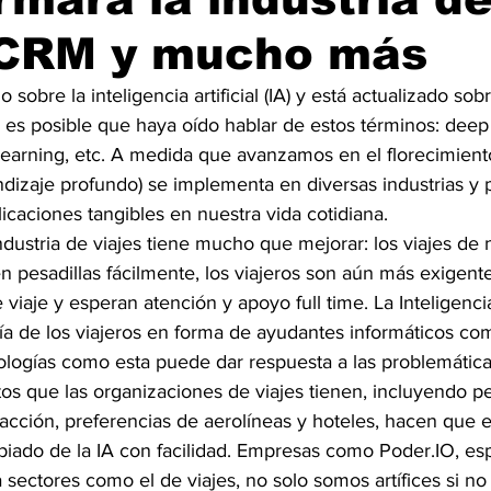
, CRM y mucho más
sobre la inteligencia artificial (IA) y está actualizado sobr
, es posible que haya oído hablar de estos términos: deep 
earning, etc. A medida que avanzamos en el florecimiento 
dizaje profundo) se implementa en diversas industrias y p
caciones tangibles en nuestra vida cotidiana.
dustria de viajes tiene mucho que mejorar: los viajes de 
 pesadillas fácilmente, los viajeros son aún más exigente
iaje y esperan atención y apoyo full time. La Inteligencia 
a de los viajeros en forma de ayudantes informáticos co
nologías como esta puede dar respuesta a las problemática
s que las organizaciones de viajes tienen, incluyendo per
la acción, preferencias de aerolíneas y hoteles, hacen que 
piado de la IA con facilidad. Empresas como Poder.IO, esp
 sectores como el de viajes, no solo somos artífices si no