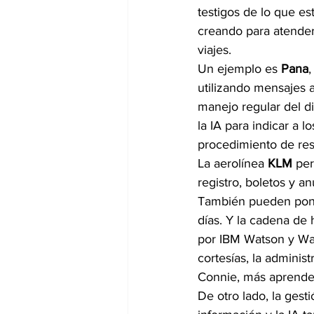
testigos de lo que es
creando para atender
viajes.
Un ejemplo es 
Pana
,
utilizando mensajes a
manejo regular del dia
la IA para indicar a 
procedimiento de res
La aerolínea
 KLM 
per
registro, boletos y 
También pueden poner
días. Y la cadena de 
por IBM Watson y Way
cortesías, la adminis
Connie, más aprende,
De otro lado, la gesti