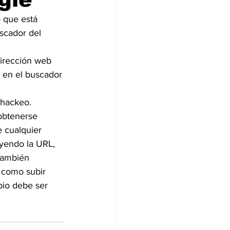
o que está 
scador del 
irección web 
y en el buscador 
 hackeo.
obtenerse 
 cualquier 
uyendo la URL, 
también 
í como subir 
bio debe ser 