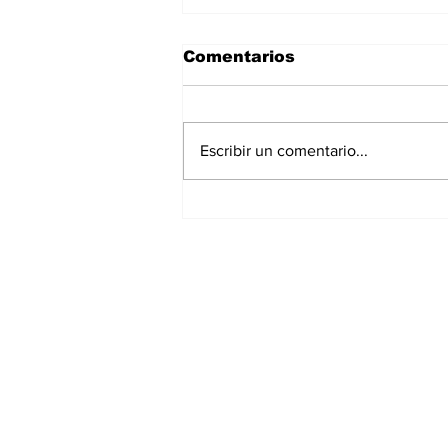
Comentarios
Escribir un comentario...
La Torre Colpatria
transforma agosto en
un festival de
experiencias para vivir
Bogotá desde las
alturas
Suscríbete a nuest