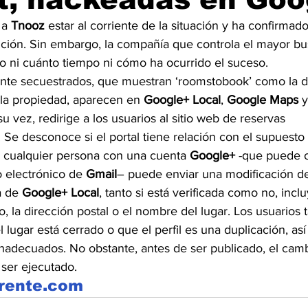
 a 
Tnooz
 estar al corriente de la situación y ha confirmad
ución. Sin embargo, la compañía que controla el mayor bu
 ni cuánto tiempo ni cómo ha ocurrido el suceso.
nte secuestrados, que muestran ‘roomstobook’ como la d
 la propiedad, aparecen en 
Google+ Local
, 
Google Maps
 
su vez, redirige a los usuarios al sitio web de reservas 
. Se desconoce si el portal tiene relación con el supuesto
 cualquier persona con una cuenta
 Google+
 -que puede 
 electrónico de 
Gmail
– puede enviar una modificación de
a de 
Google+ Local
, tanto si está verificada como no, incl
, la dirección postal o el nombre del lugar. Los usuarios 
 lugar está cerrado o que el perfil es una duplicación, as
inadecuados. No obstante, antes de ser publicado, el cam
 ser ejecutado.
erente.com