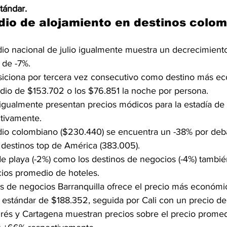
tándar. 
io de alojamiento en destinos colom
dio nacional de julio igualmente muestra un decrecimient
 de -7%.
siciona por tercera vez consecutivo como destino más e
dio de $153.702 o los $76.851 la noche por persona.
igualmente presentan precios módicos para la estadía de
tivamente.
dio colombiano ($230.440) se encuentra un -38% por deba
destinos top de América (383.005).
de playa (-2%) como los destinos de negocios (-4%) tambié
cios promedio de hoteles.
os de negocios Barranquilla ofrece el precio más económi
 estándar de $188.352, seguida por Cali con un precio d
rés y Cartagena muestran precios sobre el precio prome