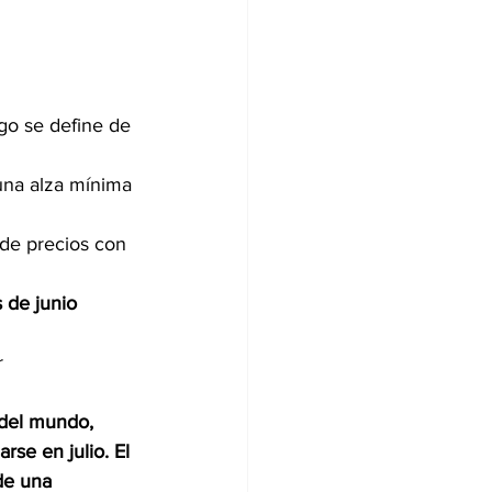
go se define de 
una alza mínima 
de precios con 
 de junio
r
 del mundo, 
rse en julio. El 
de una 