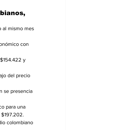
bianos, 
o al mismo mes 
conómico con 
 $154.422 y 
jo del precio 
n se presencia 
co para una 
e $197.202.
dio colombiano 