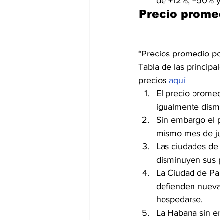
de +12%, +50% y
Precio promed
*Precios promedio po
Tabla de las principa
precios 
aquí
El precio promed
igualmente dism
Sin embargo el 
mismo mes de ju
Las ciudades de 
disminuyen sus 
La Ciudad de Pa
defienden nueva
hospedarse.
La Habana sin e