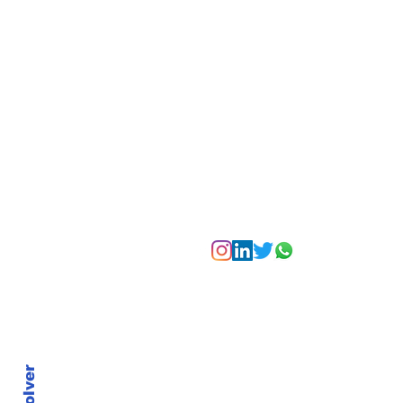
un festival de
experiencias para vivir
Bogotá desde las
alturas
Suscríbete a nuest
Volver