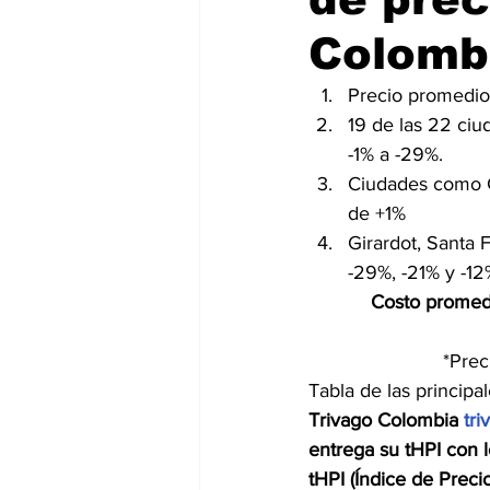
Colomb
Precio promedio 
19 de las 22 ciu
-1% a -29%.
Ciudades como C
de +1%
Girardot, Santa 
-29%, -21% y -1
Costo promedi
*Prec
Tabla de las principa
Trivago Colombia 
tr
entrega su tHPI con l
tHPI (Índice de Preci