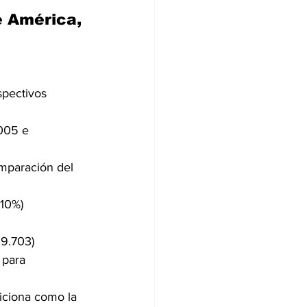
e América, 
spectivos 
005 e 
mparación del 
10%) 
9.703) 
para 
iciona como la 