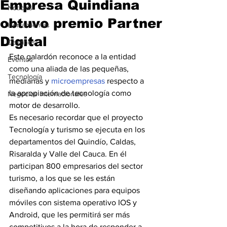
Empresa Quindiana
Noticias
obtuvo premio Partner
Herramientas
Digital
Destinos
Este galardón reconoce a la entidad 
Eventos
como una aliada de las pequeñas, 
Tecnología
medianas y 
microempresas
 respecto a 
la apropiación de tecnología como 
Negocios Internacionales
motor de desarrollo. 
Es necesario recordar que el proyecto 
Tecnología y turismo se ejecuta en los 
departamentos del Quindío, Caldas, 
Risaralda y Valle del Cauca. En él 
participan 800 empresarios del sector 
turismo, a los que se les están 
diseñando aplicaciones para equipos 
móviles con sistema operativo IOS y 
Android, que les permitirá ser más 
competitivos a la hora de responder a 