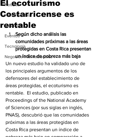
El ecoturismo
Noticias
Costarricense es
Herramientas
rentable
Destinos
Según dicho análisis las 
Eventos
comunidades próximas a las áreas 
Tecnología
protegidas en Costa Rica presentan 
un índice de pobreza más baja
Negocios Internacionales
Un nuevo estudio ha validado uno de 
los principales argumentos de los 
defensores del establecimiento de 
áreas protegidas, el ecoturismo es 
rentable.  El estudio, publicado en 
Proceedings of the National Academy 
of Sciences (por sus siglas en inglés, 
PNAS), descubrió que las comunidades 
próximas a las áreas protegidas en 
Costa Rica presentan un índice de 
pobreza más bajo en comparación a 