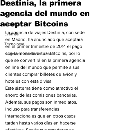
Destinia, la primera
Noticias
agencia del mundo en
Herramientas
aceptar Bitcoins
Destinos
La agencia de viajes Destinia, con sede 
Eventos
en Madrid, ha anunciado que aceptará 
Tecnología
en el primer trimestre de 2014 el pago 
con la moneda virtual Bitcoins, por lo 
Negocios Internacionales
que se convertirá en la primera agencia 
on line del mundo que permite a sus 
clientes comprar billetes de avión y 
hoteles con esta divisa.
Este sistema tiene como atractivo el 
ahorro de las comisiones bancarias. 
Además, sus pagos son inmediatos, 
incluso para transferencias 
internacionales que en otros casos 
tardan hasta varios días en hacerse 
efectivas. Según sus creadores es 