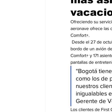
vacaci
Ofreciendo su servic
aeronave ofrece las 
Comfort+.
 Desde el 27 de octubre hasta el 31 de marzo, Delta mejorará la experiencia del cliente a 
bordo de un avión de
Comfort+ y 171 asien
pantallas de entrete
“Bogotá tiene
como los de p
nuestros clien
inigualables e
Gerente de V
Los clientes de First