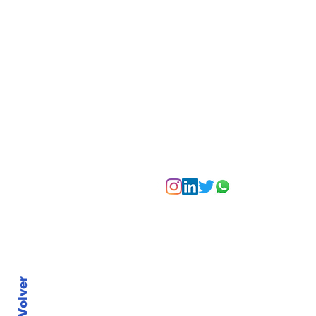
experiencias para vivir
Bogotá desde las
alturas
Suscríbete a nuest
Volver