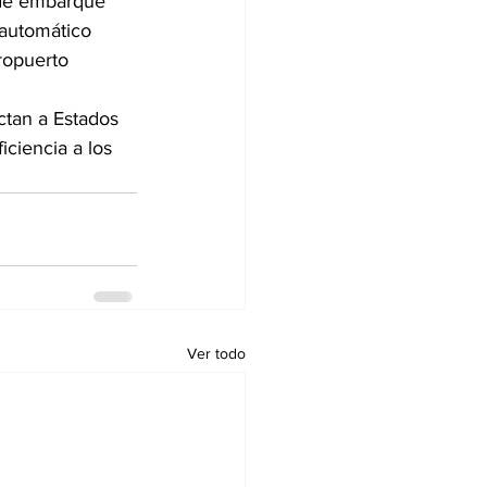
 de embarque 
 automático 
ropuerto 
tan a Estados 
ciencia a los 
Ver todo