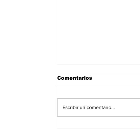
Comentarios
Escribir un comentario...
La Torre Colpatria
transforma agosto en
un festival de