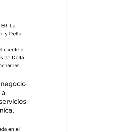
 ER. La 
n y Delta 
s de Delta 
char las 
 negocio 
 a 
servicios 
nica, 
ada en el 