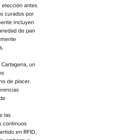
 elección antes 
os curados por 
ente incluyen 
ariedad de pan 
almente 
s.
 Cartagena, un 
es 
mo de placer. 
erencias 
de 
 las 
 continuos 
ertido en RFID, 