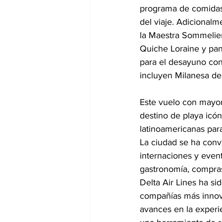
programa de comidas 
del viaje. Adicionalm
la Maestra Sommelier
Quiche Loraine y pa
para el desayuno con
incluyen Milanesa de
Este vuelo con mayor
destino de playa icón
latinoamericanas para
La ciudad se ha conv
internaciones y even
gastronomía, compras
Delta Air Lines ha s
compañías más innova
avances en la experie