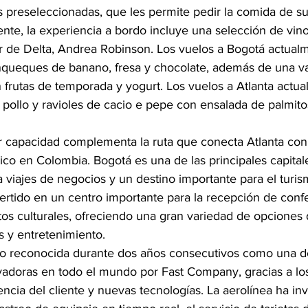
preseleccionadas, que les permite pedir la comida de su
ente, la experiencia a bordo incluye una selección de vin
 de Delta, Andrea Robinson. Los vuelos a Bogotá actualm
nqueques de banano, fresa y chocolate, además de una v
 frutas de temporada y yogurt. Los vuelos a Atlanta actu
 pollo y ravioles de cacio e pepe con ensalada de palmito
 capacidad complementa la ruta que conecta Atlanta con
ico en Colombia. Bogotá es una de las principales capital
 viajes de negocios y un destino importante para el turis
ertido en un centro importante para la recepción de conf
tos culturales, ofreciendo una gran variedad de opciones 
 y entretenimiento.
ido reconocida durante dos años consecutivos como una de
doras en todo el mundo por Fast Company, gracias a los
ncia del cliente y nuevas tecnologías. La aerolínea ha inv