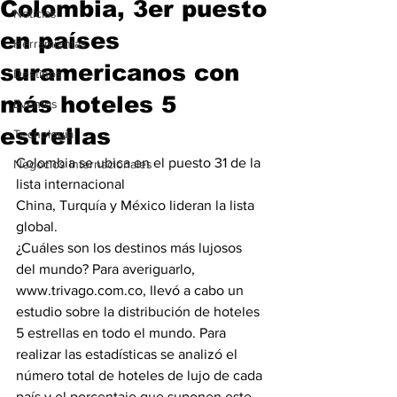
Colombia, 3er puesto
Noticias
en países
Herramientas
suramericanos con
Destinos
más hoteles 5
Eventos
estrellas
Tecnología
Colombia se ubica en el puesto 31 de la 
Negocios Internacionales
lista internacional
China, Turquía y México lideran la lista 
global.
¿Cuáles son los destinos más lujosos 
del mundo? Para averiguarlo, 
www.trivago.com.co, llevó a cabo un 
estudio sobre la distribución de hoteles 
5 estrellas en todo el mundo. Para 
realizar las estadísticas se analizó el 
número total de hoteles de lujo de cada 
país y el porcentaje que suponen este 