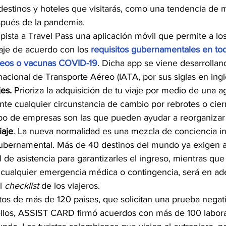
destinos y hoteles que visitarás, como una tendencia de 
spués de la pandemia.
 pista a Travel Pass una aplicación móvil que permite a lo
iaje de acuerdo con los 
requisitos gubernamentales en to
steos o vacunas COVID-19
. Dicha app se viene desarrolland
nacional de Transporte Aéreo (IATA, por sus siglas en ingl
es.
 Prioriza la adquisición de tu viaje por medio de una a
ante cualquier circunstancia de cambio por rebrotes o cier
tipo de empresas son las que pueden ayudar a reorganizar 
iaje
. La nueva normalidad es una mezcla de conciencia in
ubernamental. Más de 40 destinos del mundo ya exigen a l
 de asistencia para garantizarles el ingreso, mientras que
 cualquier emergencia médica o contingencia, será en ade
l 
checklist
 de los viajeros.
tos de más de 120 países, que solicitan una prueba nega
 ellos, ASSIST CARD firmó acuerdos con más de 100 labora