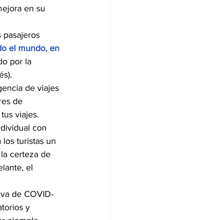
mejora en su 
s pasajeros 
do el mundo, en 
o por la 
és).
gencia de viajes 
res de 
tus viajes.
dividual con 
os turistas un 
 la certeza de 
lante, el 
tiva de COVID-
torios y 