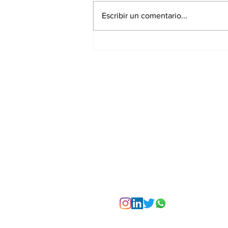
Escribir un comentario...
La Torre Colpatria
transforma agosto en
un festival de
experiencias para vivir
Bogotá desde las
alturas
Suscríbete a nuest