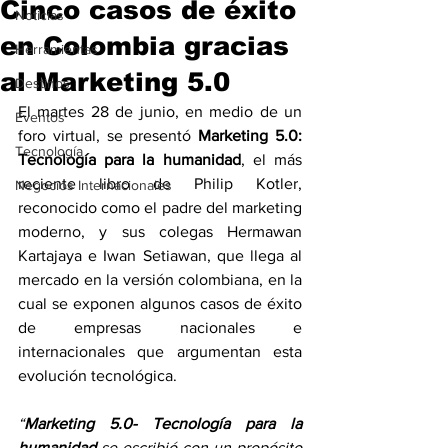
Cinco casos de éxito
Noticias
en Colombia gracias
Herramientas
al Marketing 5.0
Destinos
El martes 28 de junio, en medio de un 
Eventos
foro virtual, se presentó 
Marketing 5.0: 
Tecnología
Tecnología para la humanidad
, el más 
reciente libro de Philip Kotler, 
Negocios Internacionales
reconocido como el padre del marketing 
moderno, y sus colegas Hermawan 
Kartajaya e Iwan Setiawan, que llega al 
mercado en la versión colombiana, en la 
cual se exponen algunos casos de éxito 
de empresas nacionales e 
internacionales que argumentan esta 
evolución tecnológica.
“
Marketing 5.0- Tecnología para la 
humanidad
 se escribió con un propósito 