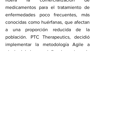
medicamentos para el tratamiento de 
enfermedades poco frecuentes, más 
conocidas como huérfanas, que afectan 
a una proporción reducida de la 
población. PTC Therapeutics, decidió 
implementar la metodología Agile a 
nivel global con el fin de mejorar la 
eficiencia en sus procesos en pro del 
beneficio de sus pacientes, logrando a 
través de la 
innovación y tecnología ágil
mantener una comunicación constante 
con los clientes, segmentar la base de 
datos y generar mensajes específicos 
para cada uno de ellos.
VMLY&R Commerce 
nace de la fusión 
de varias agencias pertenecientes al 