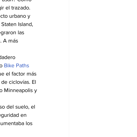
ir el trazado.
ecto urbano y 
Staten Island, 
graron las 
a. A más 
rdadero 
o 
Bike Paths
e el factor más 
de ciclovías. El 
mo Minneapolis y 
o del suelo, el 
seguridad en 
 aumentaba los 