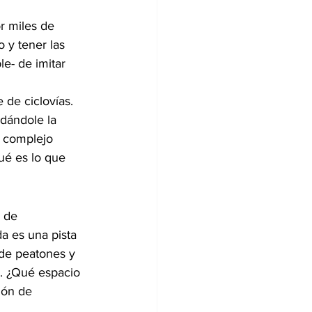
r miles de 
 y tener las 
le- de imitar 
de ciclovías. 
dándole la 
s complejo 
ué es lo que 
 de 
a es una pista 
 de peatones y 
e. ¿Qué espacio 
ión de 