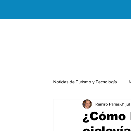
Noticias de Turismo y Tecnología
N
Ramiro Parias
31 ju
Negocios Internacionales
¿Cómo l
cicloví