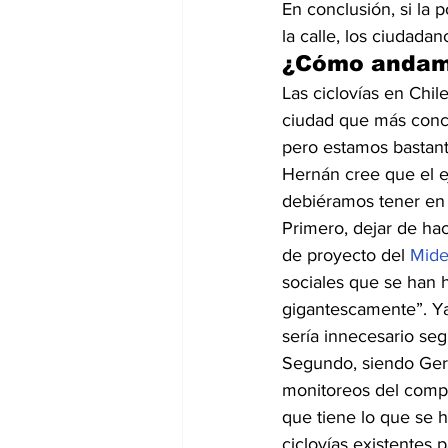
En conclusión, si la 
la calle, los ciudada
¿Cómo andamo
Las ciclovías en Chil
ciudad que más conce
pero estamos bastant
Hernán cree que el e
debiéramos tener en c
Primero, dejar de ha
de proyecto del 
Mide
sociales que se han 
gigantescamente”. Ya
sería innecesario segu
Segundo, siendo Ger
monitoreos del compo
que tiene lo que se 
ciclovías existentes 