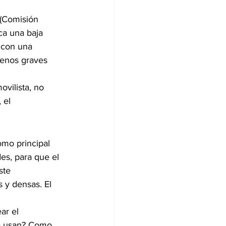
(Comisión 
ca una baja 
 con una 
menos graves 
ovilista, no 
 el 
omo principal 
es, para que el 
ste 
 y densas. El 
ar el 
Se usan? Como 