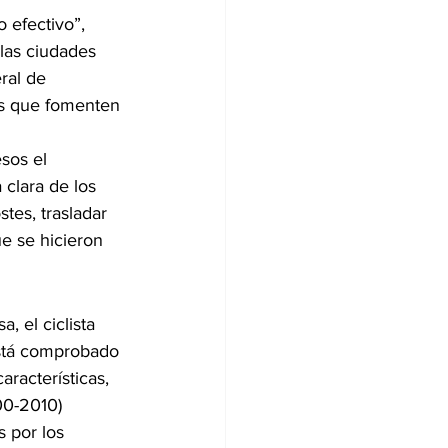
 efectivo”, 
las ciudades 
ral de 
as que fomenten 
sos el 
clara de los 
tes, trasladar 
e se hicieron 
 el ciclista 
está comprobado 
racterísticas, 
00-2010) 
 por los 