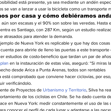
posibilidad está presente, ya sea mediante un andén especi
nos se van a lanzar a usar la bicicleta como un transporte 
s por casa y cómo debiéramos and
e aún son escasas y el 90% son sobre las veredas. Hasta 
ntra es Santiago, con 287 Km, según un estudio realizad
e atrasados para atender la demanda.
jemplo de Nueva York es replicable y que hay dos cosas
uenta para abrirle de lleno las puertas a este transporte
cer estudios de costo-beneficio que tardan un par de años
plan
 en la instauración de estas vías, aseguró: “Si miras 
hecho desde Arica a Punta Arenas, todos son rentables 
 está comprobado que conviene hacer ciclovías, por eso, a
ir verificándolo.
ente de Proyectos de 
Urbanismo y Territorio
, Silva ha re
rtamiento de los ciclistas en Chile. Se ha dado cuenta de
hace en Nueva York: medir constantemente el uso de las c
para conocer el perfil de cada lugar y adaptarse a las nece