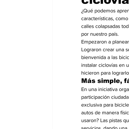
¿Qué podemos aprende
características, como
calles colapsadas tod
por nuestro país.
Empezaron a planearl
Lograron crear una so
bienvenida a las bici
instalar ciclovías en
hicieron para lograrl
Más simple, f
En una iniciativa org
participación ciudada
exclusiva para bicicl
autos de manera físic
usaron? Las pistas q
servicios, dando una p