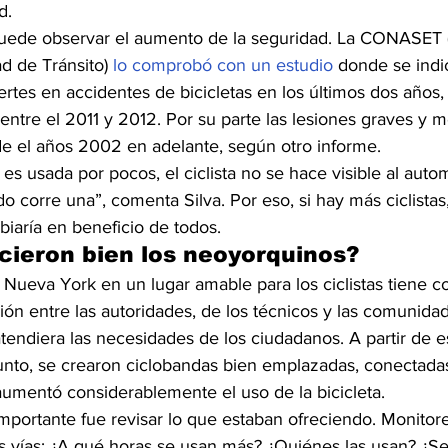
d.
puede observar el aumento de la seguridad. La CONASET 
d de Tránsito) 
lo comprobó con un estudio
 donde se indi
rtes en accidentes de bicicletas en los últimos dos años,
entre el 2011 y 2012. Por su parte las lesiones graves y 
 el años 2002 en adelante, según otro informe.
es usada por pocos, el ciclista no se hace visible al autom
do corre una”, comenta Silva. Por eso, si hay más ciclistas,
aría en beneficio de todos.
icieron bien los neoyorquinos?
a Nueva York en un lugar amable para los ciclistas tiene c
ión entre las autoridades, de los técnicos y las comunidad
endiera las necesidades de los ciudadanos. A partir de e
to, se crearon ciclobandas bien emplazadas, conectadas
aumentó considerablemente el uso de la bicicleta.
portante fue revisar lo que estaban ofreciendo. Monitore
s vías: ¿A qué horas se usan más? ¿Quiénes las usan? ¿