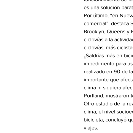
es una solución barata
Por último, “en Nuev
comercial”, destaca S
Brooklyn, Queens y B
ciclovías a la activi
ciclovías, más ciclista
¿Saldrías más en bici
impedimento para usar
realizado en 90 de l
importante que afecta
clima ni siquiera afe
Portland, mostraron t
Otro estudio de la rev
clima, el nivel socio
bicicleta, concluyó q
viajes.