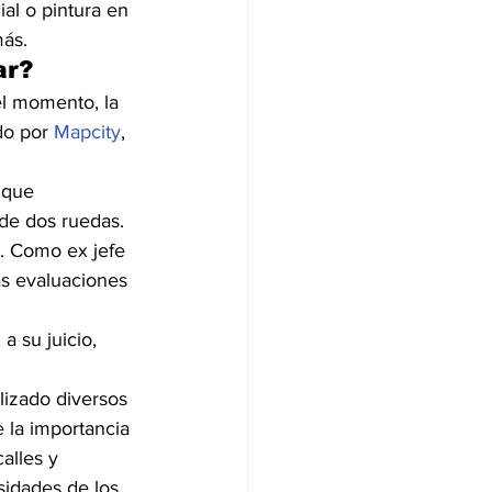
al o pintura en 
más.
ar?
el momento, la 
o por 
Mapcity
, 
 que 
 de dos ruedas. 
. Como ex jefe 
las evaluaciones 
 su juicio, 
alizado diversos 
 la importancia 
alles y 
sidades de los 