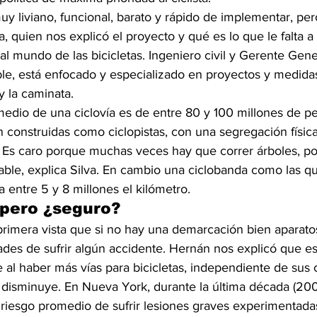
y liviano, funcional, barato y rápido de implementar, pero
 quien nos explicó el proyecto y qué es lo que le falta a 
 al mundo de las bicicletas. Ingeniero civil y Gerente Gene
le, está enfocado y especializado en proyectos y medid
 y la caminata.
medio de una ciclovía es de entre 80 y 100 millones de pe
 construidas como ciclopistas, con una segregación física 
 Es caro porque muchas veces hay que correr árboles, pos
ble, explica Silva. En cambio una ciclobanda como las qu
 entre 5 y 8 millones el kilómetro.
 pero ¿seguro?
imera vista que si no hay una demarcación bien aparatosa,
idades de sufrir algún accidente. Hernán nos explicó que 
 al haber más vías para bicicletas, independiente de sus ca
s disminuye. En Nueva York, durante la última década (20
riesgo promedio de sufrir lesiones graves experimentadas