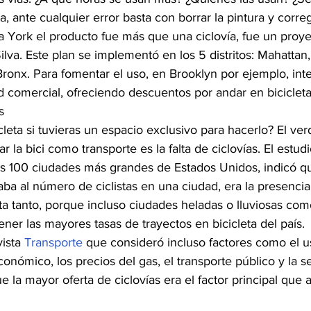
, ante cualquier error basta con borrar la pintura y correg
a York el producto fue más que una ciclovía, fue un proy
ilva. Este plan se implementó en los 5 distritos: Mahattan, 
ronx. Para fomentar el uso, en Brooklyn por ejemplo, inte
dad comercial, ofreciendo descuentos por andar en biciclet
s
cleta si tuvieras un espacio exclusivo para hacerlo? El ve
 la bici como transporte es la falta de ciclovías. El estudi
as 100 ciudades más grandes de Estados Unidos, indicó qu
ba al número de ciclistas en una ciudad, era la presencia 
cta tanto, porque incluso ciudades heladas o lluviosas co
ener las mayores tasas de trayectos en bicicleta del país.
ista 
Transporte
 que consideró incluso factores como el us
económico, los precios del gas, el transporte público y la 
ue la mayor oferta de ciclovías era el factor principal que