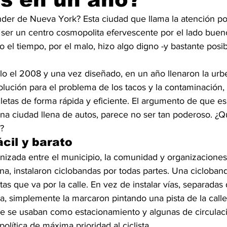
r de Nueva York? Esta ciudad que llama la atención po
 ser un centro cosmopolita efervescente por el lado bueno
o el tiempo, por el malo, hizo algo digno -y bastante posib
o el 2008 y una vez diseñado, en un año llenaron la urbe 
lución para el problema de los tacos y la contaminación, 
cletas de forma rápida y eficiente. El argumento de que e
 una ciudad llena de autos, parece no ser tan poderoso. ¿Q
o?
ácil y barato
anizada entre el municipio, la comunidad y organizaciones
na, instalaron ciclobandas por todas partes. Una cicloband
etas que va por la calle. En vez de instalar vías, separadas
a, simplemente la marcaron pintando una pista de la call
ue se usaban como estacionamiento y algunas de circulac
olítica de máxima prioridad al ciclista.