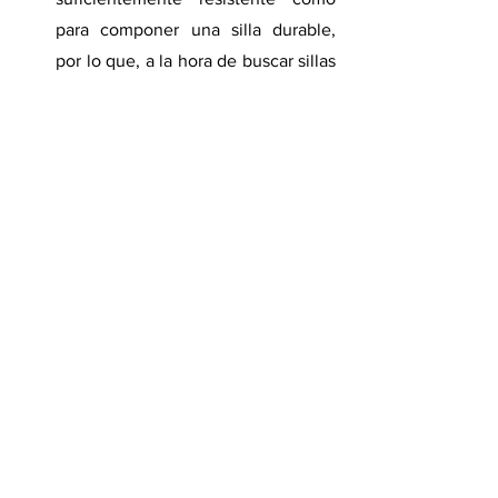
para componer una silla durable, 
por lo que, a la hora de buscar sillas 
en el mercado, lo mejor es 
averiguar con detalles de qué están 
hechas (sobre todo las ruedas y las 
patas).
Es importante asegurarnos de que 
los asientos tengan una 
base fuerte 
metálica y hecha con buena calidad 
de foam
 en su interior. Esto debería 
aplicarse también para el lado de la 
columna vertebral, más que nada 
con foam inyectado de ser posible. 
Todas estas especificaciones las 
veremos en cualquier tienda al 
momento de adquirir nuestra nueva 