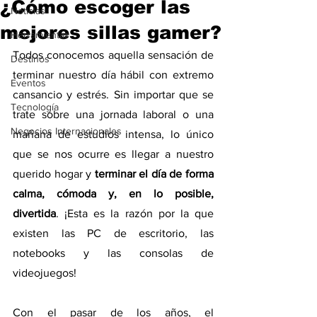
¿Cómo escoger las
Noticias
mejores sillas gamer?
Herramientas
Todos conocemos aquella sensación de 
Destinos
terminar nuestro día hábil con extremo 
Eventos
cansancio y estrés. Sin importar que se 
Tecnología
trate sobre una jornada laboral o una 
Negocios Internacionales
mañana de estudios intensa, lo único 
que se nos ocurre es llegar a nuestro 
querido hogar y 
terminar el día de forma 
calma, cómoda y, en lo posible, 
divertida
. ¡Esta es la razón por la que 
existen las PC de escritorio, las 
notebooks y las consolas de 
videojuegos!
Con el pasar de los años, el 