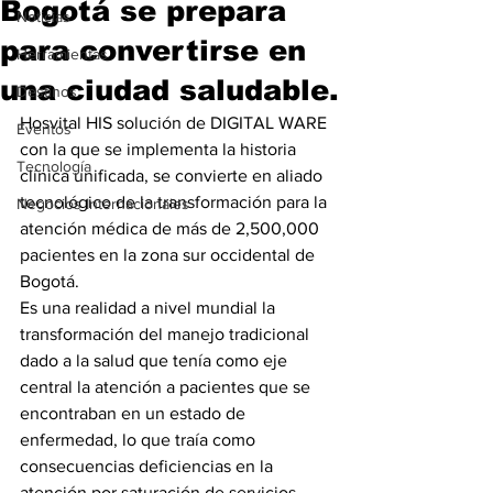
Bogotá se prepara
Noticias
para convertirse en
Herramientas
una ciudad saludable.
Destinos
Hosvital HIS solución de DIGITAL WARE 
Eventos
con la que se implementa la historia 
Tecnología
clínica unificada, se convierte en aliado 
tecnológico de la transformación para la 
Negocios Internacionales
atención médica de más de 2,500,000 
pacientes en la zona sur occidental de 
Bogotá.
Es una realidad a nivel mundial la 
transformación del manejo tradicional 
dado a la salud que tenía como eje 
central la atención a pacientes que se 
encontraban en un estado de 
enfermedad, lo que traía como 
consecuencias deficiencias en la 
atención por saturación de servicios, 