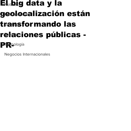
El big data y la
Noticias
geolocalización están
Herramientas
transformando las
Destinos
relaciones públicas -
Eventos
PR-
Tecnología
Negocios Internacionales