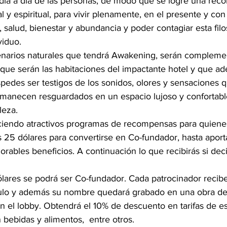
día a día de las personas, de modo que se logre una reco
l y espiritual, para vivir plenamente, en el presente y con
, salud, bienestar y abundancia y poder contagiar esta filo
viduo.
enarios naturales que tendrá Awakening, serán compleme
ue serán las habitaciones del impactante hotel y que a
pedes ser testigos de los sonidos, olores y sensaciones q
rmanecen resguardados en un espacio lujoso y confortable
leza.
ciendo atractivos programas de recompensas para quiene
os 25 dólares para convertirse en Co-fundador, hasta apor
orables beneficios. A continuación lo que recibirás si dec
ólares se podrá ser Co-fundador. Cada patrocinador recibe
tulo y además su nombre quedará grabado en una obra de 
n el lobby. Obtendrá el 10% de descuento en tarifas de e
bebidas y alimentos,  entre otros.