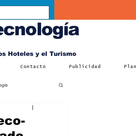
ecnología
los Hoteles y el Turismo
Contacto
Publicidad
Pla
ogía
eco-
cado