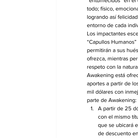
“entumecidos” en el 
todo; físico, emociona
logrando así felicidad
entorno de cada indi
Los impactantes esc
“Capullos Humanos” q
permitirán a sus hués
ofrezca, mientras pe
respeto con la natura
Awakening está ofre
aportes a partir de l
mil dólares con inmej
parte de Awakening:
A partir de 25 d
con el mismo tí
que se ubicará e
de descuento en 