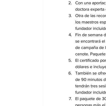
Con una aportaci
doctora experta 
Otra de las rec
los maestros esp
fundador incluid
Fin de semana de
se encontrará el
de campaña de l
cenote. Paquete 
El certificado p
dólares e incluy
También se ofre
de 90 minutos d
tendrán tres ses
fundador incluid
El paquete de 30
personas más el