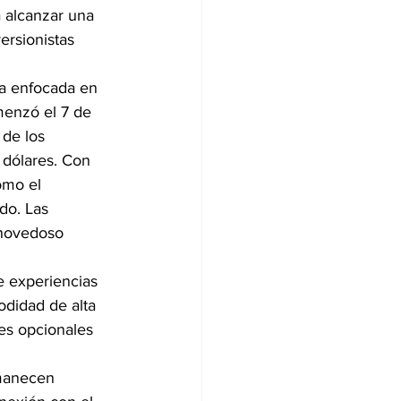
 alcanzar una 
ersionistas 
a enfocada en 
menzó el 7 de 
 de los 
 dólares. Con 
omo el 
do. Las 
 novedoso 
e experiencias 
odidad de alta 
es opcionales 
manecen 