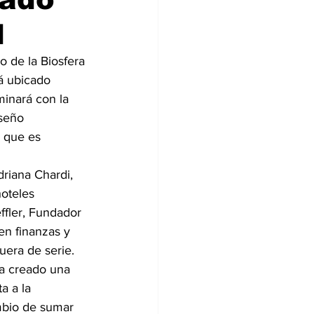
d
o de la Biosfera 
á ubicado 
inará con la 
seño 
l que es 
riana Chardi, 
oteles 
ffler, Fundador 
n finanzas y 
fuera de serie.
ha creado una 
a a la 
mbio de sumar 