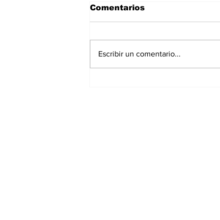
Comentarios
Escribir un comentario...
La Torre Colpatria
transforma agosto en
un festival de
experiencias para vivir
Bogotá desde las
alturas
Suscríbete a nuest