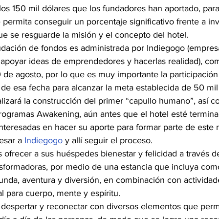
los 150 mil dólares que los fundadores han aportado, para
permita conseguir un porcentaje significativo frente a inv
e se resguarde la misión y el concepto del hotel.
dación de fondos es administrada por Indiegogo (empres
a apoyar ideas de emprendedores y hacerlas realidad), co
20 de agosto, por lo que es muy importante la participación
 de esa fecha para alcanzar la meta establecida de 50 mil
alizará la construcción del primer “capullo humano”, así c
rogramas Awakening, aún antes que el hotel esté termina
nteresadas en hacer su aporte para formar parte de este
esar a 
Indiegogo
 y allí seguir el proceso.
s ofrecer a sus huéspedes bienestar y felicidad a través d
ansformadoras, por medio de una estancia que incluya com
funda, aventura y diversión, en combinación con actividad
l para cuerpo, mente y espíritu.
despertar y reconectar con diversos elementos que per