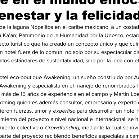
enestar y la felicida
s de la laguna Nopalitos en el caribe mexicano, a un costad
n Ka’an; Patrimonio de la Humanidad por la Unesco, estar
cto turístico que ha creado un concepto único y que culm
 hotel fuera de lo común, no solo por su espectacular di
altos estándares de sustentabilidad, sino por la idea con e
hotel eco-boutique Awakening, un sueño construido por Ad
Awakening y especialista en el manejo de renombrados h
n más de 15 años de experiencia en el campo y Martin Loe
ening quien es además consultor, empresario y experto e
ieron fuerzas, amor y 
expertise 
para desarrollar un hotel 
iento del proyecto a nivel nacional e internacional, se 
iento colectivo o 
Crowdfunding, 
mediante la cual se invit
arte del proyecto recibiendo beneficios especiales a ca