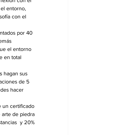
nexión con el 
 el entorno, 
sofía con el 
ntados por 40 
demás 
ue el entorno 
 en total 
s hagan sus 
taciones de 5 
ides hacer 
 un certificado 
arte de piedra 
stancias  y 20% 