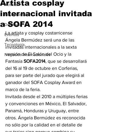
Artista cosplay
Noticias
internacional invitada
Herramientas
a SOFA 2014
Destinos
La artista y cosplay costarricense 
Eventos
Ángela Bermúdez será una de las 
Tecnología
invitadas internacionales a la sexta 
versión de El Salón del Ocio y la 
Negocios Internacionales
Fantasía 
SOFA2014
, que se desarrollará 
del 16 al 19 de octubre en Corferias, 
para ser parte del jurado que elegirá al 
ganador del SOFA Cosplay Award en 
marco de la feria.
Invitada desde el 2010 a múltiples ferias 
y convenciones en México, El Salvador, 
Panamá, Honduras y Uruguay, entre 
otros. Ángela Bermúdez es reconocida 
no sólo por la calidad en el detalle de 
sus trajes sino porque combina su 