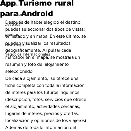
App Turismo rural
Noticias
para Android
Herramientas
Después de haber elegido el destino, 
Destinos
puedes seleccionar dos tipos de vistas: 
Eventos
en listado y en mapa. En este último, se 
pueden visualizar los resultados 
Tecnología
geográficamente. Al pulsar cada 
Negocios Internacionales
marcador en el mapa, se mostrará un 
resumen y foto del alojamiento 
seleccionado.
De cada alojamiento,  se ofrece una 
ficha completa con toda la información 
de interés para los futuros inquilinos 
(descripción, fotos, servicios que ofrece 
el alojamiento, actividades cercanas, 
lugares de interés, precios y ofertas, 
localización y opiniones de los viajeros)
Además de toda la información del 