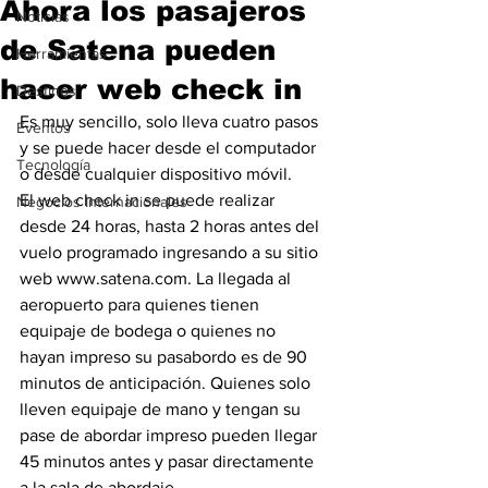
Ahora los pasajeros
Noticias
de Satena pueden
Herramientas
hacer web check in
Destinos
Es muy sencillo, solo lleva cuatro pasos 
Eventos
y se puede hacer desde el computador 
Tecnología
o desde cualquier dispositivo móvil.
El web check in se puede realizar 
Negocios Internacionales
desde 24 horas, hasta 2 horas antes del 
vuelo programado ingresando a su sitio 
web www.satena.com. La llegada al 
aeropuerto para quienes tienen 
equipaje de bodega o quienes no 
hayan impreso su pasabordo es de 90 
minutos de anticipación. Quienes solo 
lleven equipaje de mano y tengan su 
pase de abordar impreso pueden llegar 
45 minutos antes y pasar directamente 
a la sala de abordaje. 