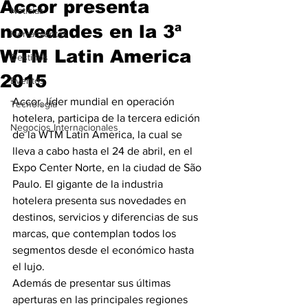
Accor presenta
Noticias
novedades en la 3ª
Herramientas
WTM Latin America
Destinos
2015
Eventos
Accor, líder mundial en operación 
Tecnología
hotelera, participa de la tercera edición 
Negocios Internacionales
de la WTM Latin America, la cual se 
lleva a cabo hasta el 24 de abril, en el 
Expo Center Norte, en la ciudad de São 
Paulo. El gigante de la industria 
hotelera presenta sus novedades en 
destinos, servicios y diferencias de sus 
marcas, que contemplan todos los 
segmentos desde el económico hasta 
el lujo.
Además de presentar sus últimas 
aperturas en las principales regiones 