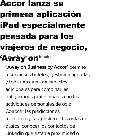
Accor lanza su
Noticias
primera aplicación
Herramientas
iPad especialmente
Destinos
pensada para los
Eventos
viajeros de negocio,
Tecnología
‘Away on
Negocios Internacionales
“Away on Business by Accor”
 permite 
reservar sus hoteles, gestionar agendas 
y toda una gama de servicios 
adicionales para combinar las 
obligaciones profesionales con las 
actividades personales de ocio.
Conocer las predicciones 
meteorológicas, gestionar las notas de 
gastos, conocer los contactos de 
LinkedIn que están a proximidad o 